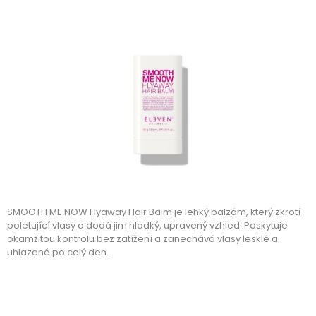
A
J
Í
T
?
HLEDAT
SMOOTH ME NOW Flyaway Hair Balm je lehký balzám, který zkrotí
D
poletující vlasy a dodá jim hladký, upravený vzhled. Poskytuje
O
okamžitou kontrolu bez zatížení a zanechává vlasy lesklé a
P
uhlazené po celý den.
O
R
U
Č
U