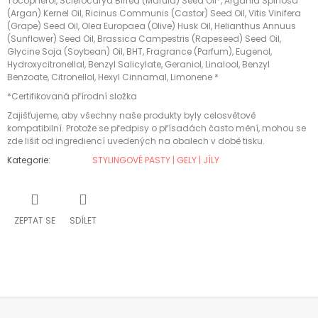
Tocopherol, Sclerocarya Birrea (Marula) Seed Oil*, Argania Spinosa
(Argan) Kernel Oil, Ricinus Communis (Castor) Seed Oil, Vitis Vinifera
(Grape) Seed Oil, Olea Europaea (Olive) Husk Oil, Helianthus Annuus
(Sunflower) Seed Oil, Brassica Campestris (Rapeseed) Seed Oil,
Glycine Soja (Soybean) Oil, BHT, Fragrance (Parfum), Eugenol,
Hydroxycitronellal, Benzyl Salicylate, Geraniol, Linalool, Benzyl
Benzoate, Citronellol, Hexyl Cinnamal, Limonene *
*Certifikovaná přírodní složka
Zajišťujeme, aby všechny naše produkty byly celosvětově
kompatibilní­. Protože se předpisy o přísadách často mění­, mohou se
zde lišit od ingrediencí­ uvedených na obalech v době tisku.
Kategorie
:
STYLINGOVÉ PASTY | GELY | JÍLY
ZEPTAT SE
SDÍLET