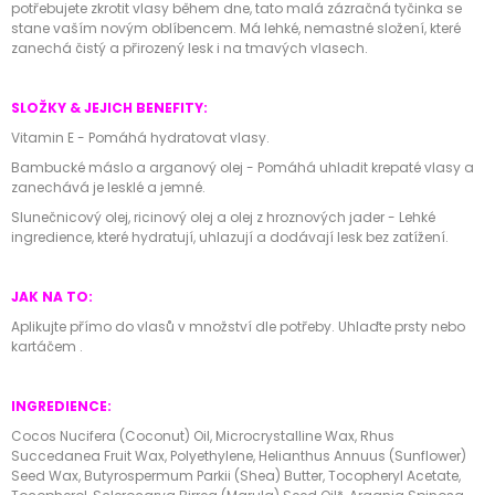
potřebujete zkrotit vlasy během dne, tato malá zázračná tyčinka se
stane vaším novým oblíbencem. Má lehké, nemastné složení, které
zanechá čistý a přirozený lesk i na tmavých vlasech.
SLOŽKY & JEJICH BENEFITY:
Vitamin E - Pomáhá hydratovat vlasy.
Bambucké máslo a arganový olej - Pomáhá uhladit krepaté vlasy a
zanechává je lesklé a jemné.
Slunečnicový olej, ricinový olej a olej z hroznových jader - Lehké
ingredience, které hydratují, uhlazují a dodávají lesk bez zatížení.
JAK NA TO:
Aplikujte přímo do vlasů v množství dle potřeby. Uhlaďte prsty nebo
kartáčem
.
INGREDIENCE:
Cocos Nucifera (Coconut) Oil, Microcrystalline Wax, Rhus
Succedanea Fruit Wax, Polyethylene, Helianthus Annuus (Sunflower)
Seed Wax, Butyrospermum Parkii (Shea) Butter, Tocopheryl Acetate,