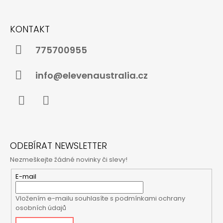
Z
Á
KONTAKT
P
A
775700955
T
Í
info@elevenaustralia.cz
Facebook
Instagram
ODEBÍRAT NEWSLETTER
Nezmeškejte žádné novinky či slevy!
E-mail
Vložením e-mailu souhlasíte s
podmínkami ochrany
osobních údajů