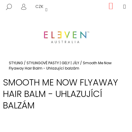
K
Přejít
NÁKUP
M
HLEDAT
CZK
na
KOŠÍK
O
PŘIHLÁŠENÍ
ZPĚT
ZPĚT
obsah
Š
Í
C
K
O
P
O
T
Domů
STYLING
/
STYLINGOVÉ PASTY | GELY | JÍLY
/
Smooth Me Now
Ř
Flyaway Hair Balm - Uhlazující balzám
E
SMOOTH ME NOW FLYAWAY
B
HAIR BALM - UHLAZUJÍCÍ
U
J
BALZÁM
E
T
E
N