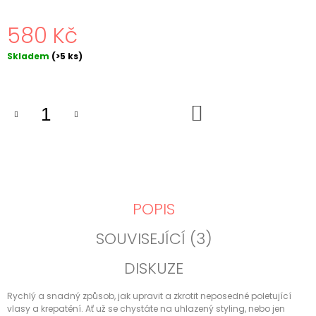
J
E
580 Kč
M
E
Měrná
Skladem
(>5 ks)
cena:
MIRACLE
HAIR
TREATMENT
DO
KOŠÍKU
125ML
-
ZÁZRAČNÁ
PÉČE
520
Kč
POPIS
SOUVISEJÍCÍ (3)
DISKUZE
Rychlý a snadný způsob, jak upravit a zkrotit neposedné poletující
vlasy a krepatění. Ať už se chystáte na uhlazený styling, nebo jen